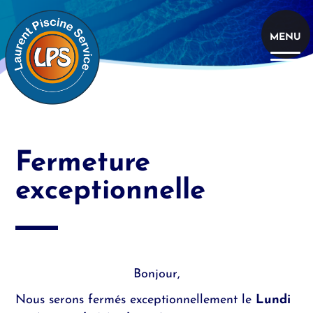
Aller
au
contenu
MENU
principal
Fermeture
exceptionnelle
Bonjour,
Nous serons fermés exceptionnellement le
Lundi