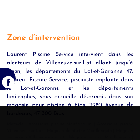
Zone d’intervention
Laurent Piscine Service intervient dans les
alentours de Villeneuve-sur-Lot allant jusqu’à
Agen, les départements du Lot-et-Garonne 47.
Laurent Piscine Service, pisciniste implanté dans
le Lot-et-Garonne et les départements
limitrophes, vous accueille désormais dans son
magasin pour piscine à Bias. 2980 Avenue de
bordeaux, 47 300 Bias
Mots-clé :
Accessoire piscine Monflanquin
|
Accessoire piscine
Villeneuve-sur-Lot
|
Magasin de piscine Monflanquin
|
Magasin
de piscine Villeneuve-sur-Lot
|
Magasin de spas Monflanquin
|