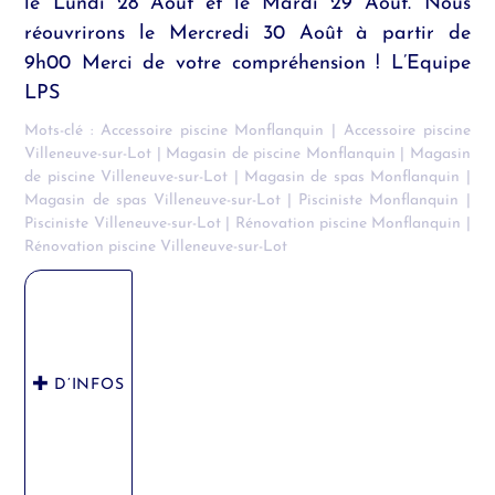
le Lundi 28 Août et le Mardi 29 Août. Nous
réouvrirons le Mercredi 30 Août à partir de
9h00 Merci de votre compréhension ! L’Equipe
LPS
Mots-clé :
Accessoire piscine Monflanquin
|
Accessoire piscine
Villeneuve-sur-Lot
|
Magasin de piscine Monflanquin
|
Magasin
de piscine Villeneuve-sur-Lot
|
Magasin de spas Monflanquin
|
Magasin de spas Villeneuve-sur-Lot
|
Pisciniste Monflanquin
|
Pisciniste Villeneuve-sur-Lot
|
Rénovation piscine Monflanquin
|
Rénovation piscine Villeneuve-sur-Lot
D’INFOS