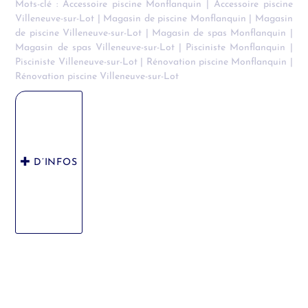
Mots-clé :
Accessoire piscine Monflanquin
|
Accessoire piscine
Villeneuve-sur-Lot
|
Magasin de piscine Monflanquin
|
Magasin
de piscine Villeneuve-sur-Lot
|
Magasin de spas Monflanquin
|
Magasin de spas Villeneuve-sur-Lot
|
Pisciniste Monflanquin
|
Pisciniste Villeneuve-sur-Lot
|
Rénovation piscine Monflanquin
|
Rénovation piscine Villeneuve-sur-Lot
D’INFOS