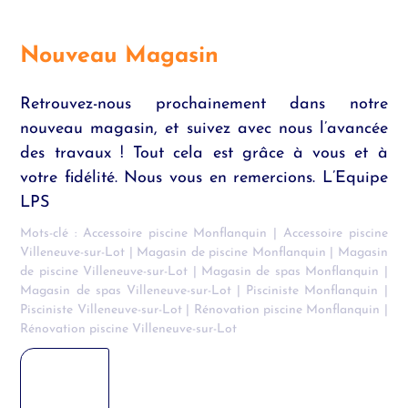
Nouveau Magasin
Retrouvez-nous prochainement dans notre
nouveau magasin, et suivez avec nous l’avancée
des travaux ! Tout cela est grâce à vous et à
votre fidélité. Nous vous en remercions. L’Equipe
LPS
Mots-clé :
Accessoire piscine Monflanquin
|
Accessoire piscine
Villeneuve-sur-Lot
|
Magasin de piscine Monflanquin
|
Magasin
de piscine Villeneuve-sur-Lot
|
Magasin de spas Monflanquin
|
Magasin de spas Villeneuve-sur-Lot
|
Pisciniste Monflanquin
|
Pisciniste Villeneuve-sur-Lot
|
Rénovation piscine Monflanquin
|
Rénovation piscine Villeneuve-sur-Lot