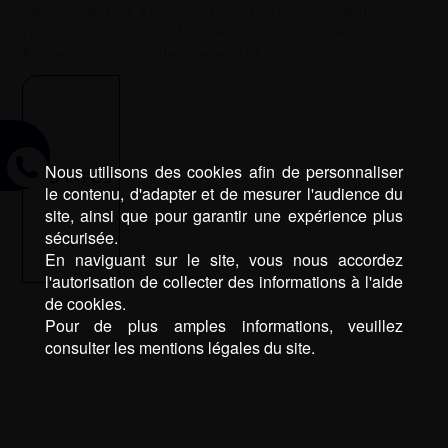
Magasin de spas Villeneuve-sur-Lot
|
Pisciniste Monflanquin
|
Pisciniste Villeneuve-sur-Lot
|
Rénovation piscine Monflanquin
|
Rénovation piscine Villeneuve-sur-Lot
Nous utilisons des cookies afin de personnaliser
D’INFOS
le contenu, d'adapter et de mesurer l'audience du
site, ainsi que pour garantir une expérience plus
sécurisée.
En naviguant sur le site, vous nous accordez
l'autorisation de collecter des informations à l'aide
de cookies.
Pour de plus amples informations, veuillez
consulter les mentions légales du site.