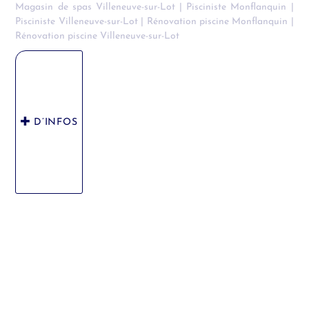
Magasin de spas Villeneuve-sur-Lot
|
Pisciniste Monflanquin
|
Pisciniste Villeneuve-sur-Lot
|
Rénovation piscine Monflanquin
|
Rénovation piscine Villeneuve-sur-Lot
D’INFOS