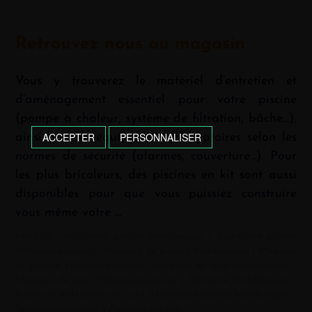
Retrouvez nous au magasin
Vous y trouverez le matériel d’entretien et
d’aménagement essentiel pour votre piscine
(pompe à chaleur, système de filtration, bâche…),
ACCEPTER
PERSONNALISER
ainsi que les équipements obligatoires selon les
normes de sécurité (alarmes, couverture…). Pour
les plus bricoleurs, des piscines en kit sont aussi
disponibles pour que vous puissiez construire
vous même votre …
Mots-clé :
Accessoire piscine Monflanquin
|
Accessoire piscine
Villeneuve-sur-Lot
|
Magasin de piscine Monflanquin
|
Magasin
de piscine Villeneuve-sur-Lot
|
Magasin de spas Monflanquin
|
Magasin de spas Villeneuve-sur-Lot
|
Pisciniste Monflanquin
|
Pisciniste Villeneuve-sur-Lot
|
Rénovation piscine Monflanquin
|
Rénovation piscine Villeneuve-sur-Lot